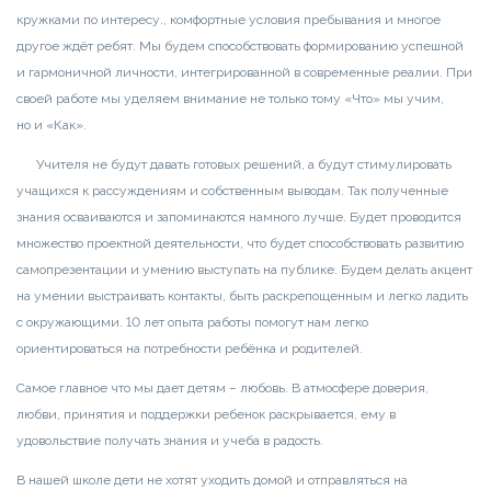
кружками по интересу., комфортные условия пребывания и многое
другое ждёт ребят. Мы будем способствовать формированию успешной
и гармоничной личности, интегрированной в современные реалии. При
своей работе мы уделяем внимание не только тому «Что» мы учим,
но и «Как».
Учителя не будут давать готовых решений, а будут стимулировать
учащихся к рассуждениям и собственным выводам. Так полученные
знания осваиваются и запоминаются намного лучше. Будет проводится
множество проектной деятельности, что будет способствовать развитию
самопрезентации и умению выступать на публике. Будем делать акцент
на умении выстраивать контакты, быть раскрепощенным и легко ладить
с окружающими. 10 лет опыта работы помогут нам легко
ориентироваться на потребности ребёнка и родителей.
Самое главное что мы дает детям – любовь. В атмосфере доверия,
любви, принятия и поддержки ребенок раскрывается, ему в
удовольствие получать знания и учеба в радость.
В нашей школе дети не хотят уходить домой и отправляться на