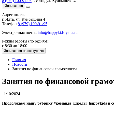
8 (979) 100-91-95
г. Ялта, ул. Куйбышева 4
Записаться
Адрес школы:
г. Ялта, ул. Куйбышева 4
Телефон
8 (979) 100-91-95
Электронная почта:
info@happykids-yalta.ru
Режим работы (по будням):
с 8:30 до 18:00
Записаться на экскурсию
Главная
Новости
Занятия по финансовой грамотности
Занятия по финансовой грамо
11/10/2024
Продолжаем нашу рубрику #команда_школы_happykids и сег
⠀