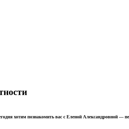
тности
одня хотим познакомить вас с Еленой Александровной — пе