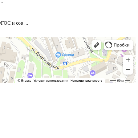
..
ОС и сов ...